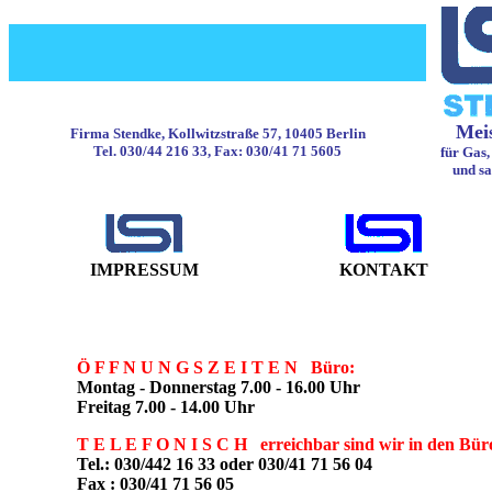
Meis
Firma Stendke, Kollwitzstraße 57, 10405 Berlin
Tel. 030/44 216 33, Fax: 030/41 71 5605
für Gas,
und sa
IMPRESSUM
KONTAKT
Ö F F N U N G S Z E I T E N Büro:
Montag - Donnerstag 7.00 - 16.00 Uhr
Freitag 7.00 - 14.00 Uhr
T E L E F O N I S C H erreichbar sind wir in den Büro
Tel.: 030/442 16 33 oder 030/41 71 56 04
Fax : 030/41 71 56 05